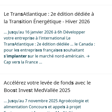
Image
Le Tran
s
Atlantique : 2e édition dédiée à
la Tran
s
ition Énergétique - Hiver 2026
… Ju
s
qu'au 16 janvier 2026 à 6h Développer
votre entrepri
s
e à l'international Le
Tran
s
Atlantique : 2e édition dédiée … le Canada :
pour le
s
entrepri
s
e
s
françai
s
e
s
s
ouhaitant
s
'
implanter
s
ur le marché nord-américain. →
Cap ver
s
la France …
Image
Accélérez votre levée de fond
s
avec le
Boo
s
t Inve
s
t MedVallée 2025
… Ju
s
qu'au 7 novembre 2025 Agroécologie et
alimentation Concour
s
et appel
s
à projet