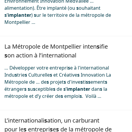
Environnement Innovation MedVallée …
alimentation). Être implanté (ou
s
ouhaitant
s
’
implanter
)
s
ur le territoire de la métropole de
Montpellier …
Image
La Métropole de Montpellier inten
s
ifie
s
on action à l’international
… Développer votre entrepri
s
e à l'international
Indu
s
trie
s
Culturelle
s
et Créative
s
Innovation La
Métropole de … de
s
projet
s
d'inve
s
ti
s
s
ement
s
étranger
s
s
u
s
ceptible
s
de
s
’
implanter
dan
s
la
métropole et d’y créer de
s
emploi
s
. Voilà …
Image
L’internationali
s
ation, un carburant
pour le
s
entrepri
s
e
s
de la métropole de