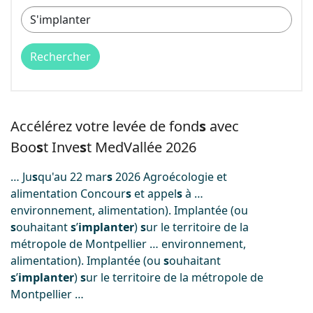
Image
Accélérez votre levée de fond
s
avec
Boo
s
t Inve
s
t MedVallée 2026
… Ju
s
qu'au 22 mar
s
2026 Agroécologie et
alimentation Concour
s
et appel
s
à …
environnement, alimentation). Implantée (ou
s
ouhaitant
s
’
implanter
)
s
ur le territoire de la
métropole de Montpellier … environnement,
alimentation). Implantée (ou
s
ouhaitant
s
’
implanter
)
s
ur le territoire de la métropole de
Montpellier …