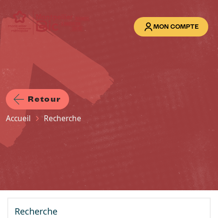
Aller au contenu principal
MON COMPTE
Retour
Fil d'Ariane
Accueil
Recherche
Recherche