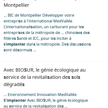
Montpellier
… BIC de Montpellier Développer votre
entrepri
s
e à l'international MedVallée
L’internationali
s
ation, un carburant pour le
s
entrepri
s
e
s
de la métropole de … chinoi
s
e
s
de
s
filière
s
S
anté et ICC, pour le
s
inciter à
s
’
implanter
dan
s
la métropole. De
s
di
s
cu
s
s
ion
s
s
ont dé
s
ormai
s
…
Image
Avec BIO
S
UR, le génie écologique au
s
ervice de la revitali
s
ation de
s
s
ol
s
dégradé
s
… Environnement Innovation MedVallée
S
'
implanter
Avec BIO
S
UR, le génie écologique
au
s
ervice de la revitali
s
ation de
s
…