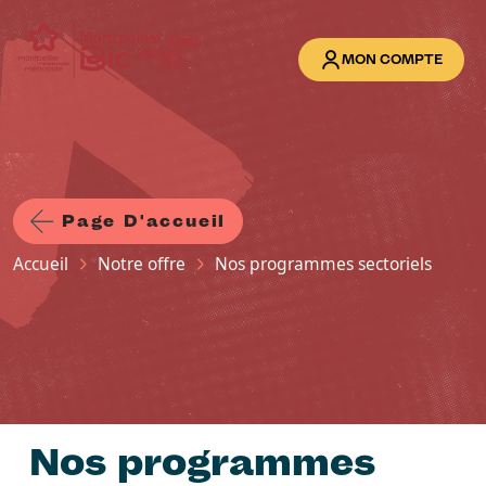
Aller au contenu principal
MON COMPTE
Page D'accueil
Fil d'Ariane
Accueil
Notre offre
Nos programmes sectoriels
Nos programmes