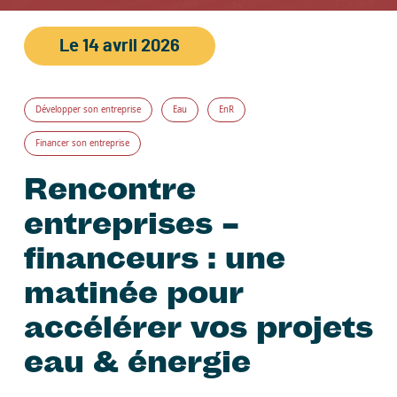
Le
14 avril 2026
Développer son entreprise
Eau
EnR
Financer son entreprise
Rencontre
entreprises –
financeurs : une
matinée pour
accélérer vos projets
eau & énergie