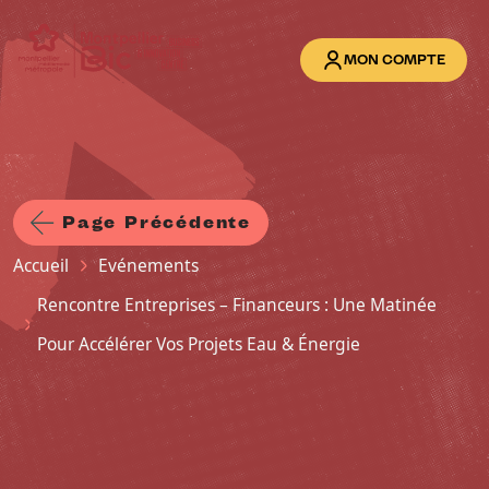
Aller au contenu principal
MON COMPTE
Page Précédente
Fil d'Ariane
Accueil
Evénements
Rencontre Entreprises – Financeurs : Une Matinée
Pour Accélérer Vos Projets Eau & Énergie