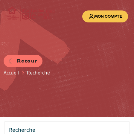
Aller au contenu principal
MON COMPTE
Retour
Fil d'Ariane
Accueil
Recherche
Recherche