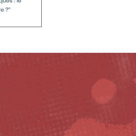
ues : le
re ?"