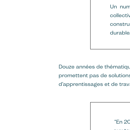
Un numé
collect
constru
durable
Douze années de thématique
promettent pas de solution
d’apprentissages et de trava
"En 20