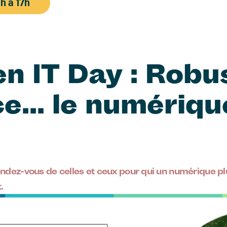
h à 17h
n IT Day : Robu
e... le numérique
endez-vous de celles et ceux pour qui un numérique pl
.