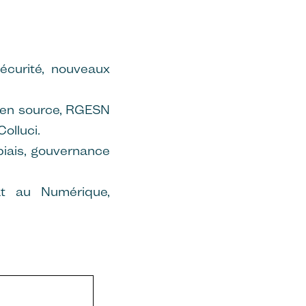
sécurité, nouveaux
pen source, RGESN
olluci.
 biais, gouvernance
at au Numérique,