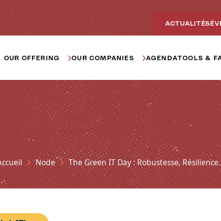
ACTUALITÉS
ÉV
Main navigation - BIC
OUR OFFERING
OUR COMPANIES
AGENDA
TOOLS & F
Breadcrumb
Accueil
Node
The Green IT Day : Robustesse, Résilience.