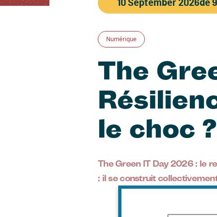
10 September 2026
de 9
Numérique
The Gree
Résilienc
le choc ?
The Green IT Day 2026 : le r
: il se construit collectivement
Image