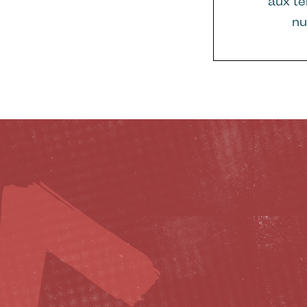
aux te
nu