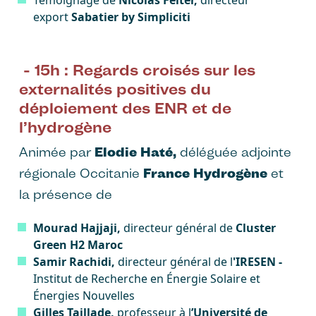
export
Sabatier by Simpliciti
- 15h : Regards croisés sur les
externalités positives du
déploiement des ENR et de
l’hydrogène
Animée par
Elodie Haté,
déléguée adjointe
régionale Occitanie
France Hydrogène
et
la présence de
Mourad Hajjaji,
directeur général de
Cluster
Green H2 Maroc
Samir Rachidi,
directeur général de l
'IRESEN -
Institut de Recherche en Énergie Solaire et
Énergies Nouvelles
Gilles Taillade,
professeur à l
’Université de