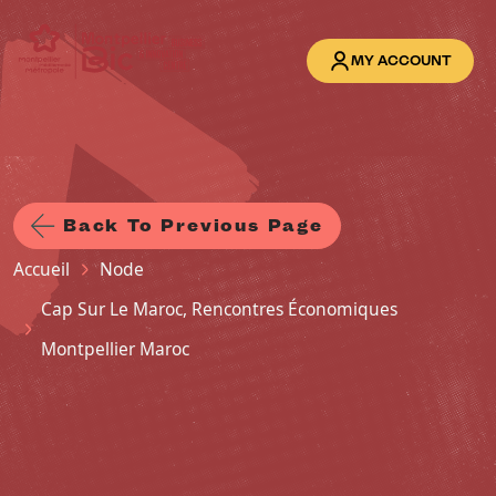
Skip to main content
MY ACCOUNT
Back To Previous Page
Breadcrumb
Accueil
Node
Cap Sur Le Maroc, Rencontres Économiques
Montpellier Maroc