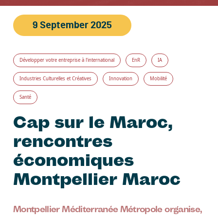
9 September 2025
Développer votre entreprise à l'international
EnR
IA
Industries Culturelles et Créatives
Innovation
Mobilité
Santé
Cap sur le Maroc,
rencontres
économiques
Montpellier Maroc
Montpellier Méditerranée Métropole organise,